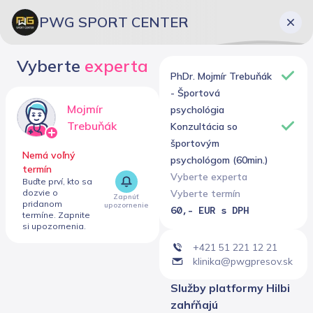
PWG SPORT CENTER
Vyberte
experta
PhDr. Mojmír Trebuňák
- Športová
Mojmír
psychológia
Trebuňák
Konzultácia so
športovým
Nemá voľný
psychológom (60min.)
termín
Vyberte experta
Buďte prví, kto sa
dozvie o
Vyberte termín
Zapnúť

pridanom
upozornenie
60,- EUR s DPH
termíne. Zapnite
si upozornenia.
+421 51 221 12 21
klinika@pwgpresov.sk
Služby platformy Hilbi
zahŕňajú