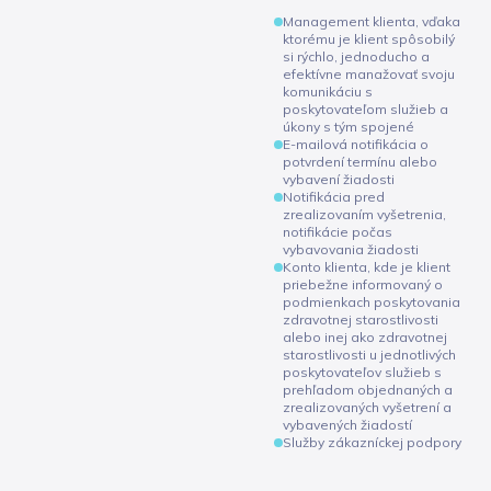
Management klienta, vďaka
ktorému je klient spôsobilý
si rýchlo, jednoducho a
efektívne manažovať svoju
komunikáciu s
poskytovateľom služieb a
úkony s tým spojené
E-mailová notifikácia o
potvrdení termínu alebo
vybavení žiadosti
Notifikácia pred
zrealizovaním vyšetrenia,
notifikácie počas
vybavovania žiadosti
Konto klienta, kde je klient
priebežne informovaný o
podmienkach poskytovania
zdravotnej starostlivosti
alebo inej ako zdravotnej
starostlivosti u jednotlivých
poskytovateľov služieb s
prehľadom objednaných a
zrealizovaných vyšetrení a
vybavených žiadostí
Služby zákazníckej podpory