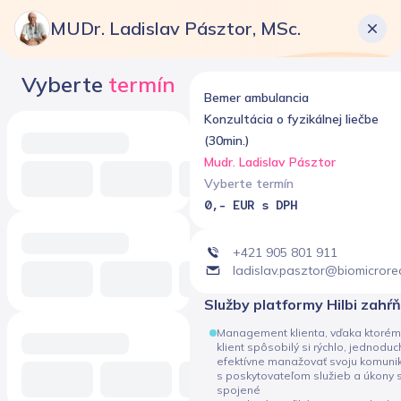
MUDr. Ladislav Pásztor, MSc.
Vyberte
termín
Bemer ambulancia
Konzultácia o fyzikálnej liečbe
(30min.)
Mudr. Ladislav Pásztor
Vyberte termín
0,- EUR s DPH
+421 905 801 911
ladislav.pasztor@biomicrore
Služby platformy Hilbi zahŕ
Management klienta, vďaka ktorém
klient spôsobilý si rýchlo, jednodu
efektívne manažovať svoju komuni
s poskytovateľom služieb a úkony 
spojené