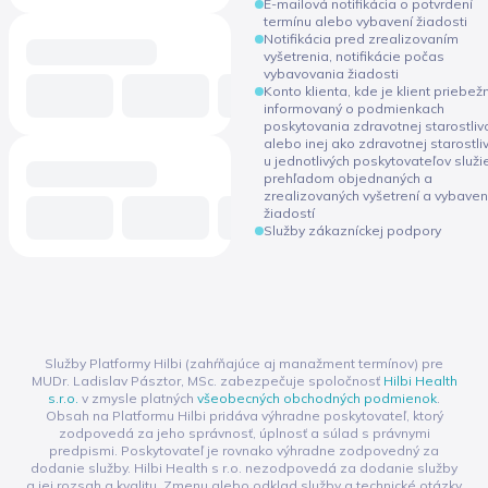
E-mailová notifikácia o potvrdení
termínu alebo vybavení žiadosti
Notifikácia pred zrealizovaním
vyšetrenia, notifikácie počas
vybavovania žiadosti
Konto klienta, kde je klient priebež
informovaný o podmienkach
poskytovania zdravotnej starostliv
alebo inej ako zdravotnej starostli
u jednotlivých poskytovateľov služi
prehľadom objednaných a
zrealizovaných vyšetrení a vybave
žiadostí
Služby zákazníckej podpory
Služby Platformy Hilbi (zahŕňajúce aj manažment termínov) pre
MUDr. Ladislav Pásztor, MSc. zabezpečuje spoločnosť
Hilbi Health
s.r.o.
v zmysle platných
všeobecných obchodných podmienok
.
Obsah na Platformu Hilbi pridáva výhradne poskytovateľ, ktorý
zodpovedá za jeho správnosť, úplnosť a súlad s právnymi
predpismi. Poskytovateľ je rovnako výhradne zodpovedný za
dodanie služby. Hilbi Health s r.o. nezodpovedá za dodanie služby
a jej rozsah a kvalitu. Zmenu alebo odklad služby a technické otázky